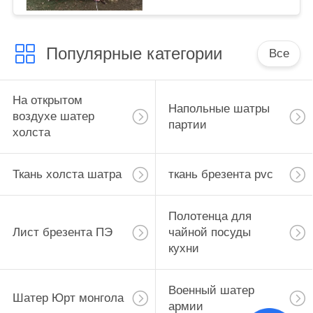
альпинизм
Популярные категории
Все
На открытом
Напольные шатры
воздухе шатер
партии
холста
Ткань холста шатра
ткань брезента pvc
Полотенца для
Лист брезента ПЭ
чайной посуды
кухни
Военный шатер
Шатер Юрт монгола
армии