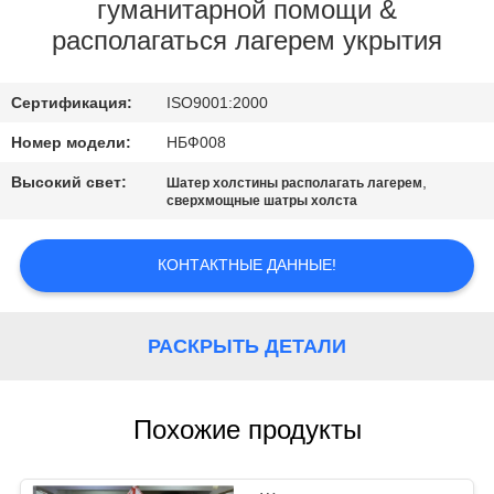
КАЧЕСТВА
гуманитарной помощи &
располагаться лагерем укрытия
СВЯЖИТЕСЬ
Сертификация:
ISO9001:2000
МЫ
Номер модели:
НБФ008
КАРТА
Высокий свет:
,
Шатер холстины располагать лагерем
сверхмощные шатры холста
САЙТА
КОНТАКТНЫЕ ДАННЫЕ!
PRIVACY
POLICY
РАСКРЫТЬ ДЕТАЛИ
Похожие продукты