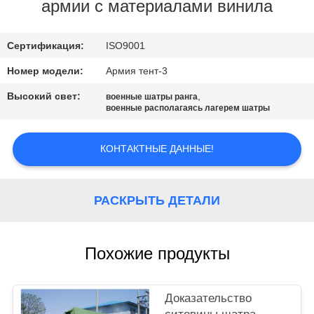
КАЧЕСТВА
армии с материалами винила
СВЯЖИТЕСЬ
Сертификация:
ISO9001
МЫ
Номер модели:
Армия тент-3
Высокий свет:
,
военные шатры ранга
военные располагаясь лагерем шатры
КАРТА
САЙТА
КОНТАКТНЫЕ ДАННЫЕ!
PRIVACY
РАСКРЫТЬ ДЕТАЛИ
POLICY
Похожие продукты
Доказательство