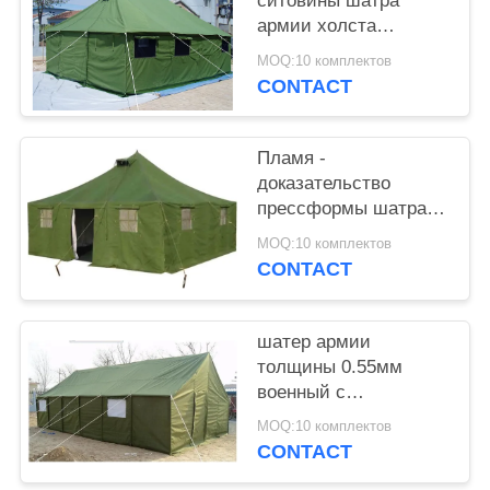
ситовины шатра
армии холста
ткани ПВК беженца с
MOQ:10 комплектов
сильным ветером
CONTACT
устойчивым
Пламя -
доказательство
прессформы шатра
армии ретардант
MOQ:10 комплектов
военное с хороший
CONTACT
срывать устойчивый
шатер армии
толщины 0.55мм
военный с
материалами
MOQ:10 комплектов
окружающей среды
CONTACT
дружелюбными