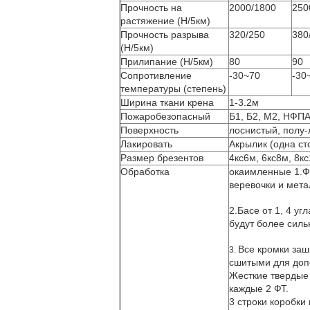
Прочность на
2000/1800
250
растяжение (Н/5км)
Прочность разрыва
320/250
380
(Н/5км)
Прилипание (Н/5км)
80
90
Сопротивление
-30~70
-30
температуры (степень)
Ширина ткани крена
1-3.2м
Пожаробезопасный
Б1, Б2, М2, НФП
Поверхность
лоснистый, полу
Лакировать
Акрылик (одна ст
Размер брезентов
4кс6м, 6кс8м, 8к
Обработка
окаимленные 1.Ф
веревочки и мета
2.Басе от 1, 4 у
будут более силь
Все кромки заш
3.
сшитыми для доп
Жесткие твердые
каждые 2 ФТ.
3 строки коробки