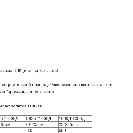
ытием ПВК (или прокатывать)
та/строительной площадки/сверхмощная крышка тележки
ейна/промышленная крышка
льтрафиолетов защита
0Д*1000Д
1000Д*1000Д
1000Д*1000Д
18/инч
20*20/инч
23*23/инч
610
650