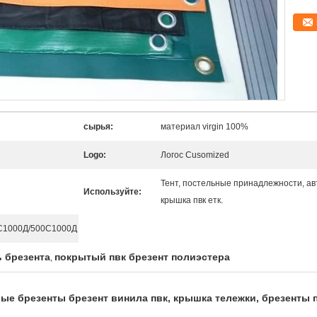
сырья:
материал virgin 100%
Logo:
Логос Cusomized
Тент, постельные принадлежности, ав
Используйте:
крышка пвк етк.
С1000Д/500С1000Д
 брезента
покрытый пвк брезент полиэстера
,
е брезенты брезент винила пвк, крышка тележки, брезенты 