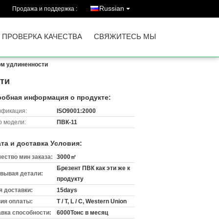
Russian
Продажа и поддержка :
ПРОВЕРКА КАЧЕСТВА
СВЯЖИТЕСЬ МЫ
ом удлиненности
ти
обная информация о продукте:
ификация:
ISO9001:2000
 модели:
ПВК-11
та и доставка Условия:
ество мин заказа:
3000㎡
Брезент ПВК как эти же к
вывая детали:
продукту
 доставки:
15days
ия оплаты:
T / T, L / C, Western Union
вка способности:
6000Тонс в месяц