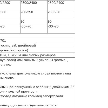
0/2200
2500/2400
2600/2400
/300
280/250
250/250
90
90
~70
-30~70
-30~70
А701
-лоснистый, штейновый
орона, 2-стороны)
с10м, 16кс20м или любых размеров
оур велед или зашиты и усилены громмец
лла пе.
гла усилены треугольником снова поэтому они
ны снова.
иты и ре-принужены с веббинг и двойником 2 ″
олнительной прочности.
 тоотед латунные громмец забортовали
 колец «д» сшили с щитками защиты