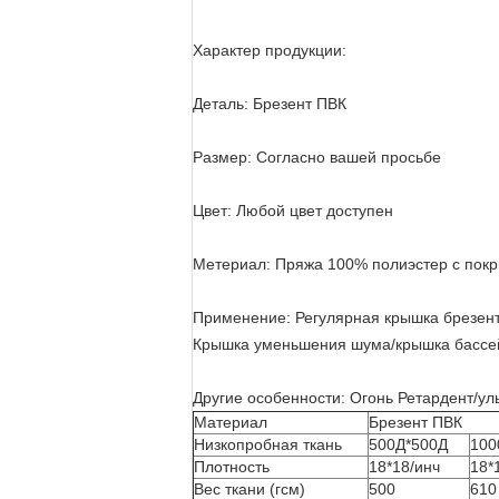
Характер продукции:
Деталь: Брезент ПВК
Размер: Согласно вашей просьбе
Цвет: Любой цвет доступен
Метериал: Пряжа 100% полиэстер с покр
Применение: Регулярная крышка брезен
Крышка уменьшения шума/крышка басс
Другие особенности: Огонь Ретардент/у
Материал
Брезент ПВК
Низкопробная ткань
500Д*500Д
100
Плотность
18*18/инч
18*
Вес ткани (гсм)
500
610