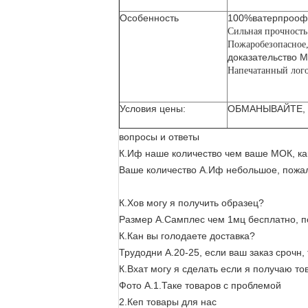
Особенность
100%ватерпрооф
Сильная прочность
Пожаробезопасно
доказательство М
Напечатанный лог
Условия цены:
ОБМАНЫВАЙТЕ, 
вопросы и ответы
К.Иф наше количество чем ваше МОК, как
Ваше количество А.Иф небольшое, пожал
К.Хов могу я получить образец?
Размер А.Самплес чем 1мц бесплатно, п
К.Кан вы голодаете доставка?
Трудодни А.20-25, если ваш заказ срочн
К.Вхат могу я сделать если я получаю т
Фото А.1.Таке товаров с проблемой
2.Кеп товары для нас