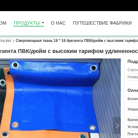
ОМ
ПРОДУКТЫ
О НАС
ПУТЕШЕСТВИЕ ФАБРИКИ
нта pvc
Сверхмощная ткань 18 * 18 брезента ПВК/дюйм с высоким тариф
резента ПВК/дюйм с высоким тарифом удлиненнос
Подр
Серт
Номер
Опла
Колич
Упако
Время
Услов
Поста