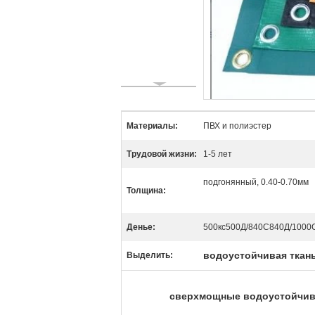
Материалы:
ПВХ и полиэстер
Трудовой жизни:
1-5 лет
подгонянный, 0.40-0.70мм
Толщина:
Денье:
500кс500Д/840С840Д/1000
водоустойчивая ткань
Выделить:
сверхмощные водоустойчивы