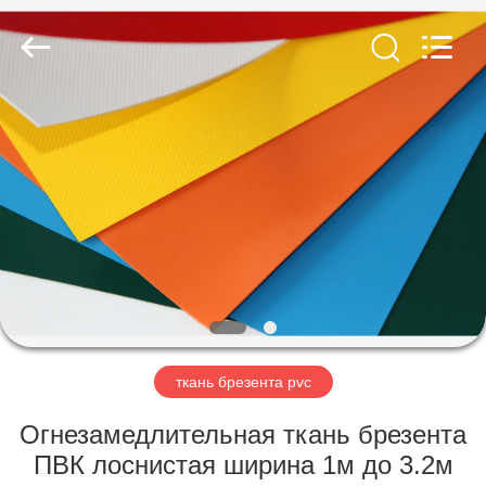
Beijing
Silk
Road
Enterprise
Management
Services
Co.,LTD.
All
ДОМ
Rights
Reserved.
ПРОДУКТЫ
О
НАС
ПУТЕШЕСТВИЕ
ФАБРИКИ
ткань брезента pvc
Огнезамедлительная ткань брезента
ПРОВЕРКА
ПВК лоснистая ширина 1м до 3.2м