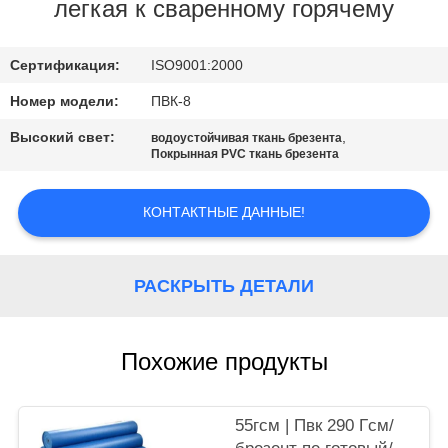
КАЧЕСТВА
легкая к сваренному горячему
СВЯЖИТЕСЬ
Сертификация:
ISO9001:2000
МЫ
Номер модели:
ПВК-8
Высокий свет:
,
водоустойчивая ткань брезента
Покрынная PVC ткань брезента
КАРТА
САЙТА
КОНТАКТНЫЕ ДАННЫЕ!
PRIVACY
РАСКРЫТЬ ДЕТАЛИ
POLICY
Похожие продукты
55гсм | Пвк 290 Гсм/