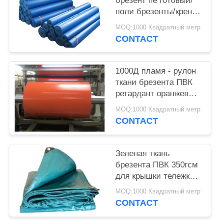
брезент пе готовый/
поли брезенты/крен
холста
MOQ:1000 Квадратный метр
CONTACT
1000Д пламя - рулон
ткани брезента ПВК
ретардант оранжевый
для крышки, тени,
MOQ:1000 Квадратный метр
шатра
CONTACT
Зеленая ткань
брезента ПВК 350гсм
для крышки тележки/
груза, анти-
MOQ:1000 Квадратный метр
оксидации
CONTACT